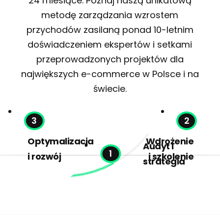
24 miesiące. Poznaj naszą unikatową
metodę zarządzania wzrostem
przychodów zasilaną ponad 10-letnim
doświadczeniem ekspertów i setkami
przeprowadzonych projektów dla
największych e-commerce w Polsce i na
świecie.
Optymalizacja
Wdrożenie
Audyt i
i rozwój
i szkolenie
strategia