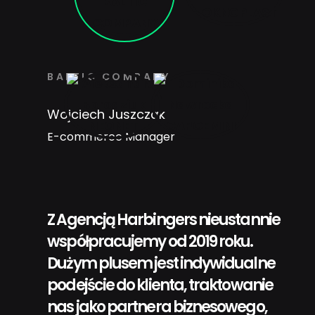
BALTIC COMPANY
Wojciech Juszczak
E-commerce Manager
Z Agencją Harbingers nieustannie
współpracujemy od 2019 roku.
Dużym plusem jest indywidualne
podejście do klienta, traktowanie
nas jako partnera biznesowego,