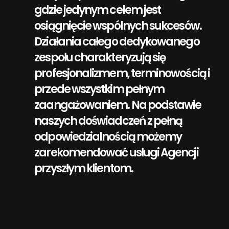
gdzie jedynym celem jest
osiągnięcie wspólnych sukcesów.
Działania całego dedykowanego
zespołu charakteryzują się
profesjonalizmem, terminowością i
przede wszystkim pełnym
zaangażowaniem. Na podstawie
naszych doświadczeń z pełną
odpowiedzialnością możemy
zarekomendować usługi Agencji
przyszłym klientom.