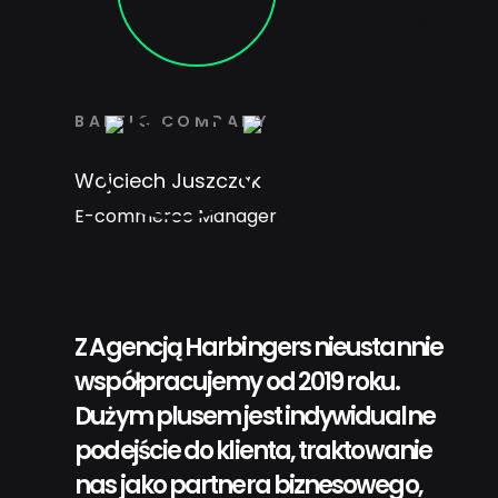
BALTIC COMPANY
Wojciech Juszczak
E-commerce Manager
Z Agencją Harbingers nieustannie
współpracujemy od 2019 roku.
Dużym plusem jest indywidualne
podejście do klienta, traktowanie
nas jako partnera biznesowego,