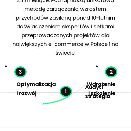
24 miesiące. Poznaj naszą unikatową
metodę zarządzania wzrostem
przychodów zasilaną ponad 10-letnim
doświadczeniem ekspertów i setkami
przeprowadzonych projektów dla
największych e-commerce w Polsce i na
świecie.
Optymalizacja
Wdrożenie
Audyt i
i rozwój
i szkolenie
strategia