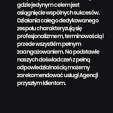
gdzie jedynym celem jest
osiągnięcie wspólnych sukcesów.
Działania całego dedykowanego
zespołu charakteryzują się
profesjonalizmem, terminowością i
przede wszystkim pełnym
zaangażowaniem. Na podstawie
naszych doświadczeń z pełną
odpowiedzialnością możemy
zarekomendować usługi Agencji
przyszłym klientom.