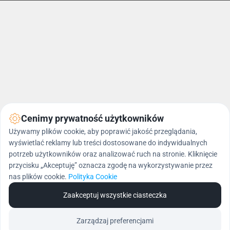
Cenimy prywatność użytkowników
Używamy plików cookie, aby poprawić jakość przeglądania,
wyświetlać reklamy lub treści dostosowane do indywidualnych
potrzeb użytkowników oraz analizować ruch na stronie. Kliknięcie
O Harbingers
przycisku „Akceptuję” oznacza zgodę na wykorzystywanie przez
nas plików cookie.
Polityka Cookie
Zaakceptuj wszystkie ciasteczka
Harbingers e-commerce #GameChangers
globalnie nagradzana agencja digital 
Zarządzaj preferencjami
marketingu. Dlaczego mówimy o sobie 