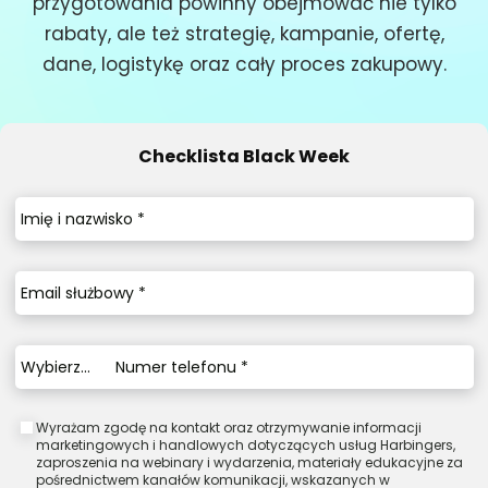
przygotowania powinny obejmować nie tylko
rabaty, ale też strategię, kampanie, ofertę,
dane, logistykę oraz cały proces zakupowy.
Checklista Black Week
Imię
i
nazwisko
*
Email
służbowy
*
Numer
Wybierz...
telefonu
phone-prefix
*
Wyrażam zgodę na kontakt oraz otrzymywanie informacji
marketingowych i handlowych dotyczących usług Harbingers,
zaproszenia na webinary i wydarzenia, materiały edukacyjne za
pośrednictwem kanałów komunikacji, wskazanych w