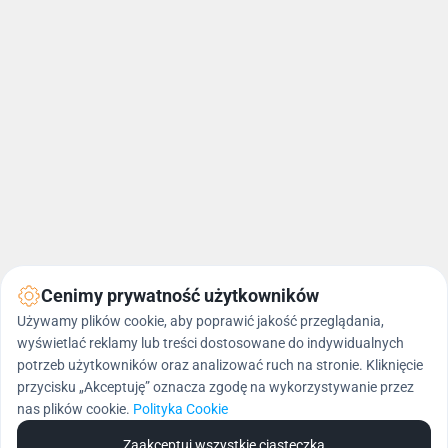
O Harbingers
Cenimy prywatność użytkowników
Używamy plików cookie, aby poprawić jakość przeglądania,
wyświetlać reklamy lub treści dostosowane do indywidualnych
potrzeb użytkowników oraz analizować ruch na stronie. Kliknięcie
Harbingers e-commerce #GameChangers
przycisku „Akceptuję” oznacza zgodę na wykorzystywanie przez
globalnie nagradzana agencja digital marketingu. 
nas plików cookie.
Polityka Cookie
Dlaczego mówimy o sobie #GameChangers? 
Najprościej ujmując: codziennie zmieniamy zasady 
Zaakceptuj wszystkie ciasteczka