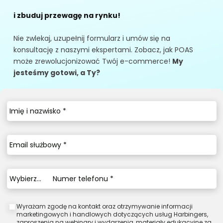
i zbuduj przewagę na rynku! 
Nie zwlekaj, uzupełnij formularz i umów się na 
konsultację z naszymi ekspertami. Zobacz, jak POAS 
może zrewolucjonizować Twój e-commerce! 
My 
jesteśmy gotowi, a Ty?
Imię
i
nazwisko
*
Email
służbowy
*
Numer
Wybierz...
telefonu
phone-prefix
*
Wyrażam zgodę na kontakt oraz otrzymywanie informacji
marketingowych i handlowych dotyczących usług Harbingers,
zaproszenia na webinary i wydarzenia, materiały edukacyjne za